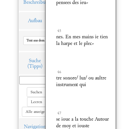
Beschreibung
pensees des ieu⸗
Aufbau
45
nes. En mes mains ie tien
Text aus dem Hauptfenster in Zwischenablage kopieren
la harpe et le plec⸗
Suche
(Tipps)
46
tre sonore/ luz/ ou aultre
instrument qui
Suchen
Leeren
Alle anzeigen
47
se ioue a la touche Autour
de moy et iouste
Navigation