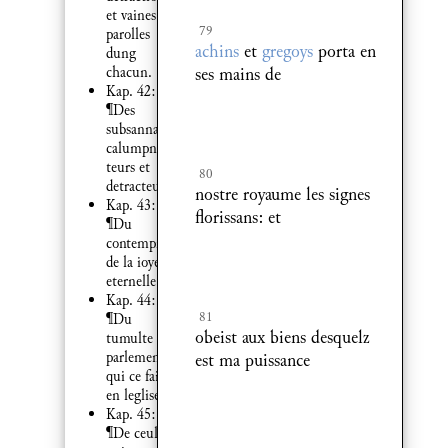
et vaines
79
parolles
achins
et
gregoys
porta en
dung
ses mains de
chacun.
Kap. 42:
¶Des
subsannateurs
calumpnia
teurs et
80
detracteurs.
nostre royaume les signes
Kap. 43:
florissans: et
¶Du
contempnement
de la ioye
eternelle.
Kap. 44:
81
¶Du
obeist aux biens desquelz
tumulte et
parlement
est ma puissance
qui ce fait
en leglise.
Kap. 45:
¶De ceulx