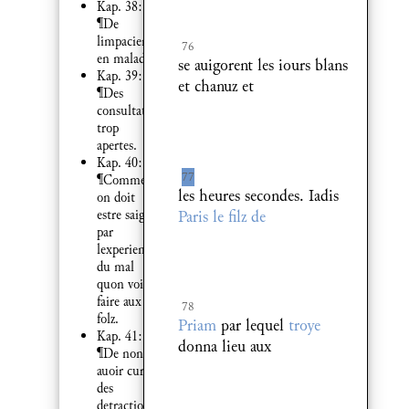
Kap. 38:
¶De
limpacient
76
en maladie.
se auigorent les iours blans
Kap. 39:
et chanuz et
¶Des
consultations
trop
apertes.
Kap. 40:
77
¶Comment
les heures secondes. Iadis
on doit
Paris le filz de
estre saige
par
lexperience
du mal
quon voit
faire aux
78
folz.
Priam
par lequel
troye
Kap. 41:
donna lieu aux
¶De non
auoir cure
des
detractions