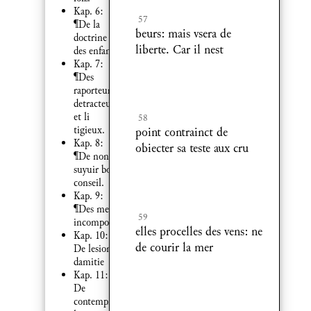
Kap. 6:
57
¶De la
beurs: mais vsera de
doctrine
liberte. Car il nest
des enfans.
Kap. 7:
¶Des
raporteurs
detracteurs
et li
58
tigieux.
point contrainct de
Kap. 8:
obiecter sa teste aux cru
¶De non
suyuir bon
conseil.
Kap. 9:
¶Des meurs
59
incomposees.
elles procelles des vens: ne
Kap. 10:
de courir la mer
De lesion
damitie
Kap. 11:
De
contempner