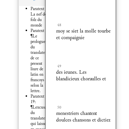
Paratext 1:
La nef des
folz du
48
monde
moy se siet la molle tourbe
Paratext 9:
¶Le
et compaignie
prologue
du
translateur
de ce
present
49
liure de
des ieunes. Les
latin en
blandicieux choraulles et
francoys
selon la
lettre.
Paratext
19:
¶Lexcusation
50
menestriers chantent
du
translateur
doulces chansons et dictiez
qui laisse