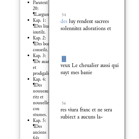
Paratext
20:
¶Largument.
54
Kap. 1:
des
luy rendent sacrees
¶Des liures
solennitez adorations et
inutilz.
Kap. 2:
¶Des bons
conseilz.
Kap. 3:
55
¶De auarice
veux Le cheualier aussi qui
et
suyt mes banie
prodigalite.
Kap. 4:
¶Des
nouueaulx
ritz et
nouuelles
56
cou
res viura franc et ne sera
stumes.
subiect a aucuns la⸗
Kap. 5:
¶Des
anciens
folz.