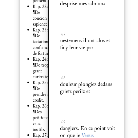
pechent.
desprise mes admon⸗
Kap. 22:
¶De
concion de
sapience.
Kap. 23:
67
¶De
nestemens il ont clos et
iactation et
finy leur vie par
confiance
de fortune.
Kap. 24:
¶De trop
grant
curiosite.
68
Kap. 25:
douleur plongiez dedans
¶De
griefz perilz et
prendre a
credit.
Kap. 26:
¶Des
petitions et
69
veuz
dangiers. En ce point voit
inutilz.
on que ie
Venus
Kap. 27: