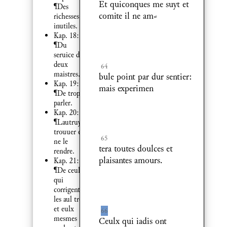
Et quiconques me suyt et
¶Des
comite il ne am⸗
richesses
inutiles.
Kap. 18:
¶Du
seruice de
deux
64
maistres.
bule point par dur sentier:
Kap. 19:
mais experimen
¶De trop
parler.
Kap. 20:
¶Lautruy
trouuer et
65
ne le
tera toutes doulces et
rendre.
plaisantes amours.
Kap. 21:
¶De ceulx
qui
corrigent
les aul tres
et eulx
66
mesmes
Ceulx qui iadis ont