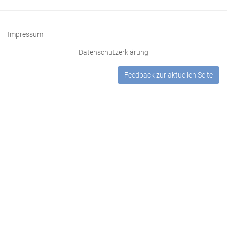
et folz
tous ceulx qui
medicins.
Kap. 56:
¶Du
Impressum
doloreux
depart de la
Datenschutzerklärung
89
puissance
soubz le soleil rutilant a
du siecle.
Feedback zur aktuellen Seite
Kap. 57:
son leuer nourris⸗
¶De
predestinacion.
Kap. 58:
¶De oublier
soymesmes
90
Kap. 59:
sent leurs membres
¶Du vice
candides et beaulx.
dingratitude.
Kap. 60:
¶De soy
mesmes la
plaisance
91
Kap. 61:
Par moy ducteure sobriete
¶Des
dances
est pulsee et chas