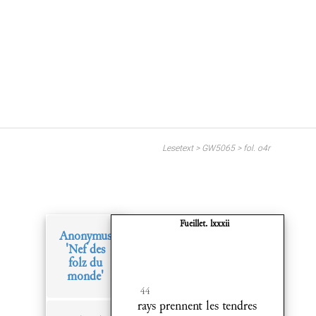
Lesetext > GW5065 > fol. o4r
Fueillet. lxxxii
Anonymus
'Nef des
folz du
monde'
44
rays prennent les tendres