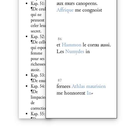
aux murs canopeens.
Kap. 51:
¶De ceulx
Affrique
me congnoist
qui ne
peuuent
celer leur
secret.
Kap. 52:
86
¶De celluy
et
Hammon
le cornu aussi.
qui espouse
Les
Numydes
in
femme
pour ses
richesses et
auoir.
Kap. 53:
87
¶De enuie.
fernees
Athlas maurisien
Kap. 54:
¶De
me honnorent
In
⸗
limpacience
de
correction.
Kap. 55:
¶Des
88
inscauens
de
venere noz delices. Et