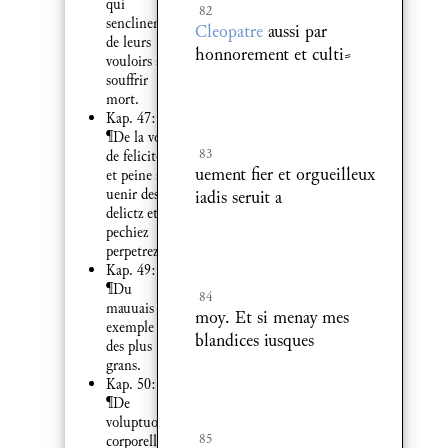
qui
82
senclinent
Cleopatre
aussi par
de leurs
honnorement et culti⸗
vouloirs a
souffrir
mort.
Kap. 47:
¶De la voye
83
de felicite
uement fier et orgueilleux
et peine ad
uenir des
iadis seruit a
delictz et
pechiez
perpetrez.
Kap. 49:
¶Du
84
mauuais
moy. Et si menay mes
exemple
blandices iusques
des plus
grans.
Kap. 50:
¶De
voluptuosite
85
corporelle.