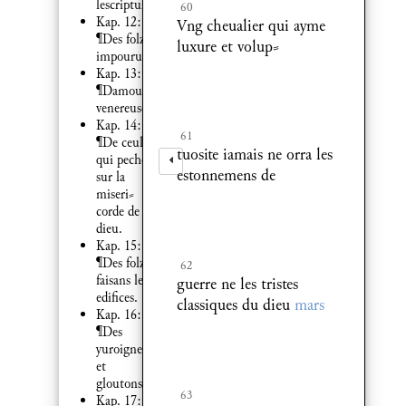
lescripture
60
Kap. 12:
Vng cheualier qui ayme
¶Des folz
luxure et volup⸗
impourueuz.
Kap. 13:
¶Damour
venereuse.
Kap. 14:
61
¶De ceulx
tuosite iamais ne orra les
qui pechent
estonnemens de
sur la
miseri⸗
corde de
dieu.
Kap. 15:
¶Des folz
62
faisans les
guerre ne les tristes
edifices.
classiques du dieu
mars
Kap. 16:
¶Des
yuroignes
et
gloutons.
63
Kap. 17: