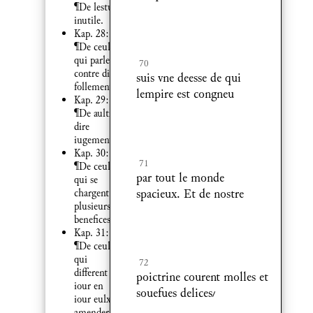
¶De lestude
inutile.
Kap. 28:
¶De ceulx
qui parlent
70
contre dieu
suis vne deesse de qui
follement.
lempire est congneu
Kap. 29:
¶De aultruy
dire
iugement.
Kap. 30:
71
¶De ceulx
par tout le monde
qui se
spacieux. Et de nostre
chargent de
plusieurs
benefices.
Kap. 31:
¶De ceulx
qui
72
different de
poictrine courent molles et
iour en
souefues delices
iour eulx
amender.