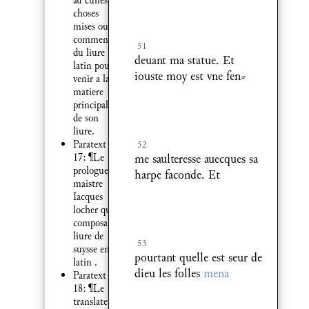
au cunes
choses
mises ou
commencement
51
du liure
deuant ma statue. Et
latin pour
iouste moy est vne fen⸗
venir a la
matiere
principalle
de son
liure.
Paratext
52
me saulteresse auecques sa
17: ¶Le
prologue de
harpe faconde. Et
maistre
Iacques
locher qui
composa ce
liure de
53
suysse en
pourtant quelle est seur de
latin .
dieu les folles
mena
Paratext
18: ¶Le
translateur.