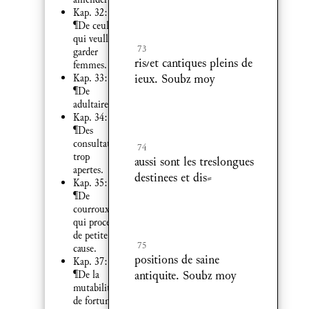
Kap. 32:
¶De ceulx
qui veullent
73
garder
riset cantiques pleins de
femmes.
ieux. Soubz moy
Kap. 33:
¶De
adultaire.
Kap. 34:
¶Des
consultations
74
trop
aussi sont les treslongues
apertes.
destinees et dis⸗
Kap. 35:
¶De
courroux
qui procede
de petite
75
cause.
positions de saine
Kap. 37:
antiquite. Soubz moy
¶De la
mutabilite
de fortune.