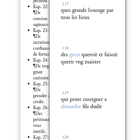
pechent.
117
Kap. 22:
ques grande louenge par
¶De
tous les lieux
concion de
sapience.
Kap. 23:
¶De
iactation et
confiance
118
des
grecz
queroit et faisoit
de fortune.
Kap. 24:
querir vng maistre
¶De trop
grant
curiosite.
Kap. 25:
¶De
119
prendre a
qui peust enseigner a
credit.
alexandre
filz dudit
Kap. 26:
¶Des
petitions et
veuz
inutilz.
Kap. 27:
120