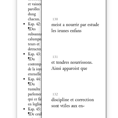
et vaines
parolles
dung
chacun.
130
Kap. 42:
meist a nourrir par estude
¶Des
les ieunes enfans
subsannateurs
calumpnia
teurs et
detracteurs.
Kap. 43:
131
¶Du
et tendres nourrissons.
contempnement
Ainsi apparoist que
de la ioye
eternelle.
Kap. 44:
¶Du
tumulte et
parlement
132
qui ce fait
discipline et correction
en leglise.
sont vtiles aux en⸗
Kap. 45:
¶De ceulx