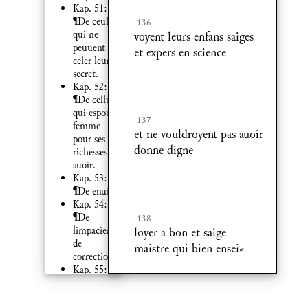
Kap. 51:
¶De ceulx
136
qui ne
voyent leurs enfans saiges
peuuent
et expers en science
celer leur
secret.
Kap. 52:
¶De celluy
qui espouse
137
femme
et ne vouldroyent pas auoir
pour ses
donne digne
richesses et
auoir.
Kap. 53:
¶De enuie.
Kap. 54:
¶De
138
limpacience
loyer a bon et saige
de
maistre qui bien ensei⸗
correction.
Kap. 55:
¶Des
inscauens