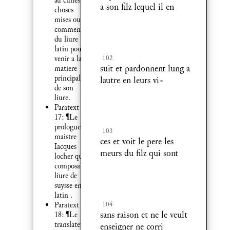
au cunes
a son filz lequel il en
choses
mises ou
commencement
du liure
latin pour
102
venir a la
suit et pardonnent lung a
matiere
principalle
lautre en leurs vi⸗
de son
liure.
Paratext
17: ¶Le
prologue de
103
maistre
ces et voit le pere les
Iacques
meurs du filz qui sont
locher qui
composa ce
liure de
suysse en
latin .
104
Paratext
sans raison et ne le veult
18: ¶Le
translateur.
enseigner ne corri