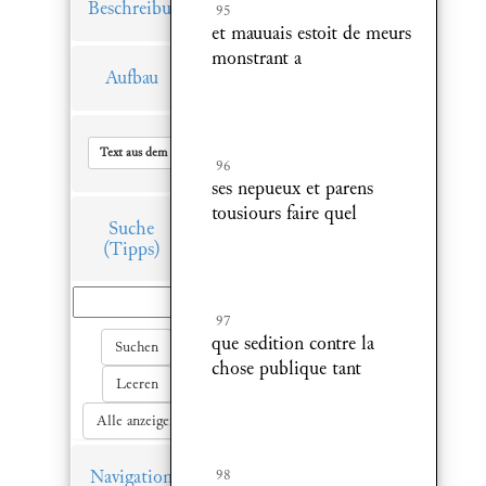
Beschreibung
95
et mauuais estoit de meurs
monstrant a
Aufbau
Text aus dem Hauptfenster in Zwischenablage kopieren
96
ses nepueux et parens
tousiours faire quel
Suche
(Tipps)
97
que sedition contre la
Suchen
chose publique tant
Leeren
Alle anzeigen
Navigation
98