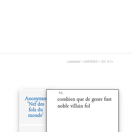
Lesetext > GW5065 > fol. b1v
94
Anonymus
combien que de genre fust
'Nef des
noble villain fol
folz du
monde'