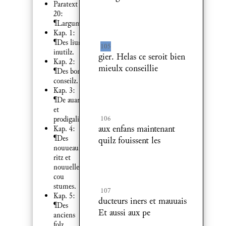
Paratext
20:
¶Largument.
Kap. 1:
¶Des liures
105
inutilz.
gier. Helas ce seroit bien
Kap. 2:
mieulx conseillie
¶Des bons
conseilz.
Kap. 3:
¶De auarice
et
106
prodigalite.
aux enfans maintenant
Kap. 4:
¶Des
quilz fouissent les
nouueaulx
ritz et
nouuelles
cou
stumes.
107
Kap. 5:
ducteurs iners et mauuais
¶Des
Et aussi aux pe
anciens
folz.