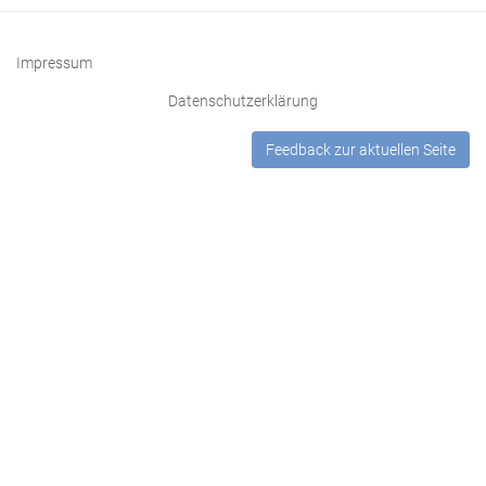
et folz
139
medicins.
gnast leurs enfans. Et
Kap. 56:
pourtant procede
¶Du
Impressum
doloreux
Datenschutzerklärung
depart de la
puissance
du siecle.
Feedback zur aktuellen Seite
Kap. 57:
140
¶De
le fol filz du fol pere qui
predestinacion.
aux vices eslargit
Kap. 58:
¶De oublier
soymesmes
Kap. 59:
¶Du vice
141
dingratitude.
ses richesses et les espargne
Kap. 60:
donner a belle
¶De soy
mesmes la
plaisance
Kap. 61:
¶Des
dances
142