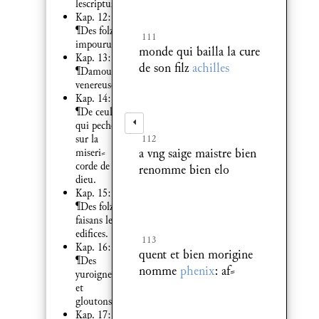
lescripture
Kap. 12:
¶Des folz
111
impourueuz.
monde qui bailla la cure
Kap. 13:
de son filz
achilles
¶Damour
venereuse.
Kap. 14:
¶De ceulx
qui pechent
sur la
112
a vng saige maistre bien
miseri⸗
corde de
renomme bien elo
dieu.
Kap. 15:
¶Des folz
faisans les
edifices.
113
Kap. 16:
quent et bien morigine
¶Des
nomme
phenix
: af⸗
yuroignes
et
gloutons.
Kap. 17: