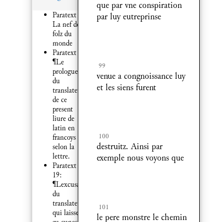
que par vne conspiration
Paratext 1:
par luy eutreprinse
La nef des
folz du
monde
Paratext 9:
¶Le
99
prologue
venue a congnoissance luy
du
et les siens furent
translateur
de ce
present
liure de
latin en
100
francoys
destruitz. Ainsi par
selon la
lettre.
exemple nous voyons que
Paratext
19:
¶Lexcusation
du
translateur
101
qui laisse
le pere monstre le chemin