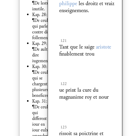
philippe
les droitz et vraiz
¶De lestude
inutile.
enseignemens.
Kap. 28:
¶De ceulx
qui parlent
contre dieu
follement.
121
Kap. 29:
Tant que le saige
aristote
¶De aultruy
finablement trou
dire
iugement.
Kap. 30:
¶De ceulx
qui se
chargent de
122
ue print la cure du
plusieurs
benefices.
magnanime roy et nour
Kap. 31:
¶De ceulx
qui
different de
iour en
123
iour eulx
rissoit sa poictrine et
amender.