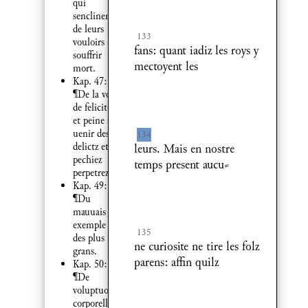
qui
senclinent
de leurs
133
vouloirs a
fans: quant iadiz les roys y
souffrir
mectoyent les
mort.
Kap. 47:
¶De la voye
de felicite
et peine ad
uenir des
134
delictz et
leurs. Mais en nostre
pechiez
temps present aucu⸗
perpetrez.
Kap. 49:
¶Du
mauuais
exemple
135
des plus
ne curiosite ne tire les folz
grans.
parens: affin quilz
Kap. 50:
¶De
voluptuosite
corporelle.