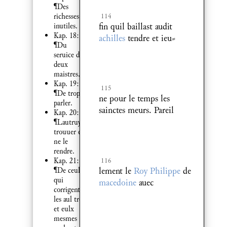
¶Des
richesses
114
fin quil baillast audit
inutiles.
Kap. 18:
achilles
tendre et ieu⸗
¶Du
seruice de
deux
maistres.
Kap. 19:
115
¶De trop
ne pour le temps les
parler.
sainctes meurs. Pareil
Kap. 20:
¶Lautruy
trouuer et
ne le
rendre.
Kap. 21:
116
lement le
Roy Philippe
de
¶De ceulx
qui
macedoine
auec
corrigent
les aul tres
et eulx
mesmes