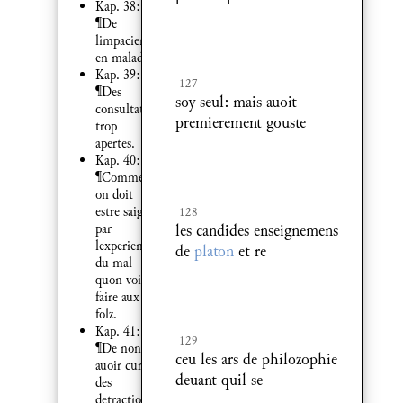
Kap. 38:
¶De
limpacient
en maladie.
Kap. 39:
127
¶Des
soy seul: mais auoit
consultations
premierement gouste
trop
apertes.
Kap. 40:
¶Comment
on doit
estre saige
128
par
les candides enseignemens
lexperience
de
platon
et re
du mal
quon voit
faire aux
folz.
Kap. 41:
129
¶De non
ceu les ars de philozophie
auoir cure
deuant quil se
des
detractions