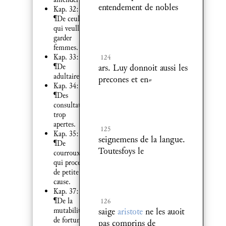
entendement de nobles
Kap. 32:
¶De ceulx
qui veullent
garder
femmes.
Kap. 33:
124
¶De
ars. Luy donnoit aussi les
adultaire.
precones et en⸗
Kap. 34:
¶Des
consultations
trop
apertes.
125
Kap. 35:
seignemens de la langue.
¶De
Toutesfoys le
courroux
qui procede
de petite
cause.
Kap. 37:
¶De la
126
mutabilite
saige
aristote
ne les auoit
de fortune.
pas comprins de