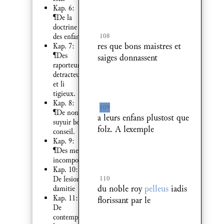
Kap. 6:
¶De la
doctrine
108
des enfans.
res que bons maistres et
Kap. 7:
¶Des
saiges donnassent
raporteurs
detracteurs
et li
tigieux.
Kap. 8:
109
¶De non
a leurs enfans plustost que
suyuir bon
folz. A lexemple
conseil.
Kap. 9:
¶Des meurs
incomposees.
Kap. 10:
110
De lesion
du noble roy
pelleus
iadis
damitie
Kap. 11:
florissant par le
De
contempner