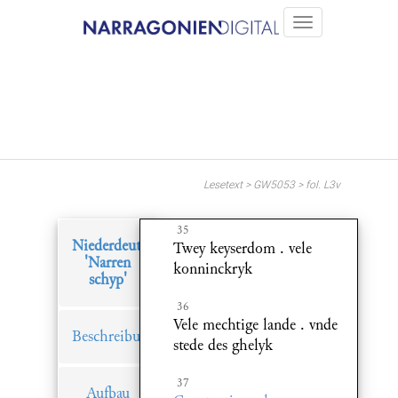
Lesetext > GW5053 > fol. L3v
35
Niederdeutsches
Twey keyserdom . vele
'Narren
konninckryk
schyp'
36
Vele mechtige lande . vnde
Beschreibung
stede des ghelyk
37
Aufbau