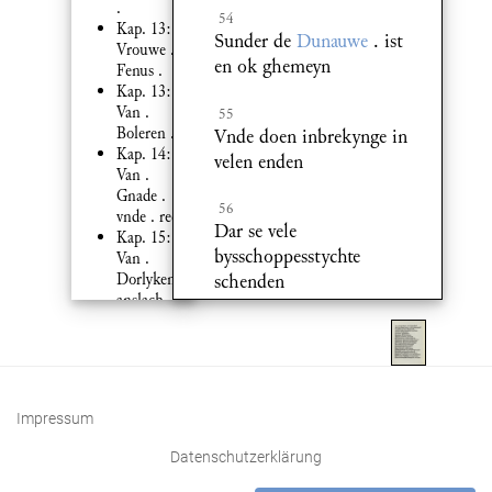
.
54
Kap. 13:
Sunder de
Dunauwe
. ist
Vrouwe .
en ok ghemeyn
Fenus .
Kap. 13:
Van .
55
Boleren .
Vnde doen inbrekynge in
Kap. 14:
velen enden
Van .
Gnade .
56
vnde . recht
Dar se vele
Kap. 15:
bysschoppesstychte
Van .
schenden
Dorlykem .
anslach
Kap. 16:
Van .
Fullen .
vnde .
brassen
Impressum
Kap. 17:
Van
Datenschutzerklärung
Vnnutten
Rikedom