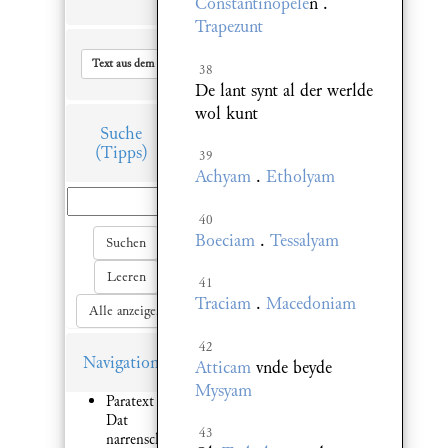
Constantinopele
n .
Trapezunt
Text aus dem Hauptfenster in Zwischenablage kopieren
38
De lant synt al der werlde
wol kunt
Suche
(Tipps)
39
Achyam
.
Etholyam
40
Boeciam
.
Tessalyam
Suchen
Leeren
41
Traciam
.
Macedoniam
Alle anzeigen
42
Navigation
Atticam
vnde beyde
Mysyam
Paratext 1:
Dat
43
narrenschyp