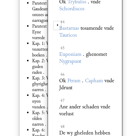
Ok
Trybulos
. vnde
Paratext 2:
Schordiscos
Gaudeamus
omnes ad
narragoniam
44
Paratext 2:
Bastarnas
tosamende vnde
Eyne
Tauricos
vorrede
Kap. 1: Van
45
vnnutten
Euponiam
. ghenomet
boeken .
Nygrapunt
Kap. 2: Van
guden
raden .
46
Kap. 3: Van
Ok
Peram
.
Capham
vnde
ghyrighen
Jdrunt
narren .
Kap. 4: Van
47
nyen
Ane ander schaden vnde
vunden .
Kap. 5: Van
vorlust
olden
narren .
48
Kap. 6:
De wy gheleden hebben
Kynder .