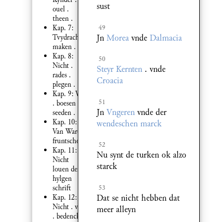
sust
ouel .
theen .
49
Kap. 7:
Jn
Morea
vnde
Dalmacia
Tvydracht .
maken .
Kap. 8:
50
Nicht .
Steyr
Kernten
. vnde
rades .
Croacia
plegen .
Kap. 9: Van
51
. boesen .
Jn
Vngeren
vnde der
seeden .
Kap. 10:
wendeschen marck
Van Warer .
fruntschop
52
Kap. 11:
Nu synt de turken ok alzo
Nicht
starck
louen der
hylgen
53
schrift
Dat se nicht hebben dat
Kap. 12:
Nicht . vor
meer alleyn
. bedencken