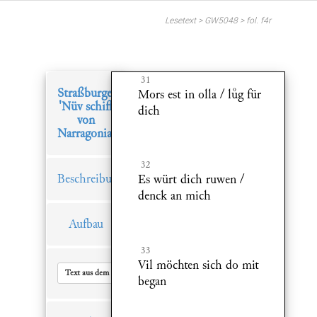
Lesetext > GW5048 > fol. f4r
31
Straßburger
Mors est in olla / lg für
'Nüv schiff
dich
von
Narragonia'
32
Beschreibung
Es würt dich ruwen /
denck an mich
Aufbau
33
Vil möchten sich do mit
Text aus dem Hauptfenster in Zwischenablage kopieren
began