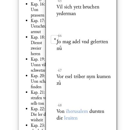
45
Kap. 16:
Vil sich yetz bruchen
Uon
yederman
prassern
Kap. 17:
Uerachtung
armut
46
Kap. 18:
Jo mag adel vnd gelertten
Dienst
n
zweier
heren
Kap. 19:
Uonn vil
schwetzen
47
Vor esel triber nym kumen
Kap. 20:
Uon schatz
z
finden
Kap. 21:
strafen vnd
selb ton
48
Kap. 22:
Von
iherusalem
dursten
Die ler der
die
leuiten
wisheit
Kap. 23: