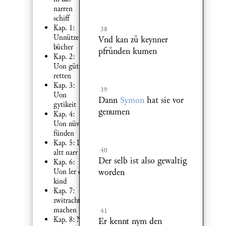
narren
schiff
Kap. 1:
38
Unnütze
Vnd kan z keynner
bücher
pfrnden kumen
Kap. 2:
Uon güten
retten
Kap. 3:
39
Uon
Dann
Symon
hat sie vor
gytikeit
genumen
Kap. 4:
Uon nüven
fünden
Kap. 5: Der
40
altt narr
Der selb ist also gewaltig
Kap. 6:
worden
Uon ler der
kind
Kap. 7:
zwitracht
machen
41
Kap. 8: Nit
Er kennt nym den