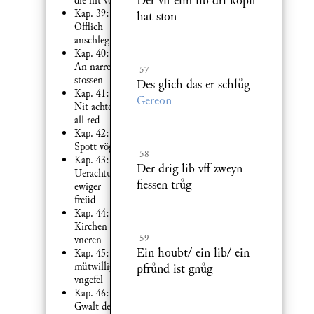
Der vff eim lib dri köpff
die nit volg
Kap. 39:
hat ston
Offlich
anschleg
Kap. 40:
An narren
57
stossen
Des glich das er schlg
Kap. 41:
Gereon
Nit achten
all red
Kap. 42:
Spott vögel
58
Kap. 43:
Der drig lib vff zweyn
Uerachtung
fiessen trg
ewiger
freüd
Kap. 44:
Kirchen
59
vneren
Ein houbt/ ein lib/ ein
Kap. 45:
mütwillig
pfrnd ist gng
vngefel
Kap. 46:
Gwalt der