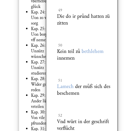
vberhebung
glück
49
Kap. 24:
Die do ir prnd hatten zü
Uon zo vil
zitten
sorg
Kap. 25:
Uon borg
vff nemen
Kap. 26:
50
Kein teil z
bethlehem
Unnütz
wünschen
innemen
Kap. 27:
Unnütz
studieren
Kap. 28:
51
Wider got
Lamech
der mß sich des
reden
beschemen
Kap. 29:
Ander lüt
vrteilen
Kap. 30:
52
Von vile der
Vnd würt in der geschrift
pfrunden
verflcht
Kap. 31: