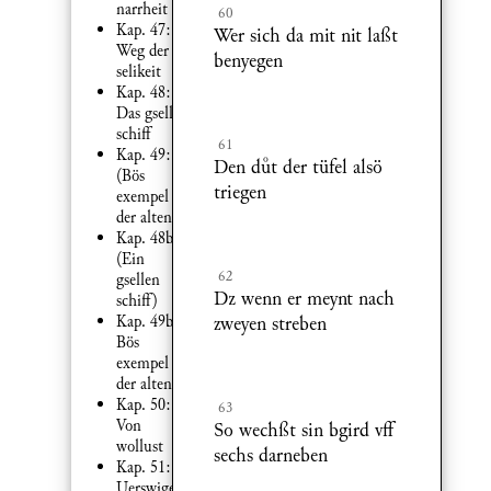
narrheit
60
Kap. 47:
Wer sich da mit nit laßt
Weg der
benyegen
selikeit
Kap. 48:
Das gsellen
schiff
61
Kap. 49:
Den dt der tüfel alsö
(Bös
triegen
exempel
der alten)
Kap. 48b:
(Ein
62
gsellen
Dz wenn er meynt nach
schiff)
Kap. 49b:
zweyen streben
Bös
exempel
der alten
Kap. 50:
63
Von
So wechßt sin bgird vff
wollust
sechs darneben
Kap. 51:
Uerswigen