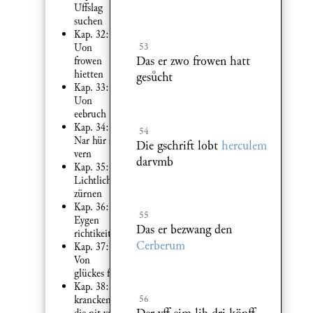
Uffslag
suchen
Kap. 32:
53
Uon
Das er zwo frowen hatt
frowen
hietten
gescht
Kap. 33:
Uon
eebruch
Kap. 34:
54
Nar hür als
Die gschrift lobt
herculem
vern
darvmb
Kap. 35:
Lichtlich
zürnen
Kap. 36:
55
Eygen
Das er bezwang den
richtikeit
Cerberum
Kap. 37:
Von
glückes fall
Kap. 38:
56
krancken