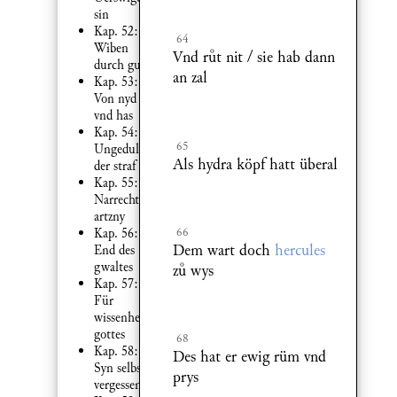
sin
Kap. 52:
64
Wiben
Vnd rt nit / sie hab dann
durch gut
an zal
Kap. 53:
Von nyd
vnd has
Kap. 54:
65
Ungedult
Als hydra köpf hatt überal
der straf
Kap. 55:
Narrecht
artzny
66
Kap. 56:
Dem wart doch
hercules
End des
gwaltes
z wys
Kap. 57:
Für
wissenheit
gottes
68
Kap. 58:
Des hat er ewig rüm vnd
Syn selbs
prys
vergessen