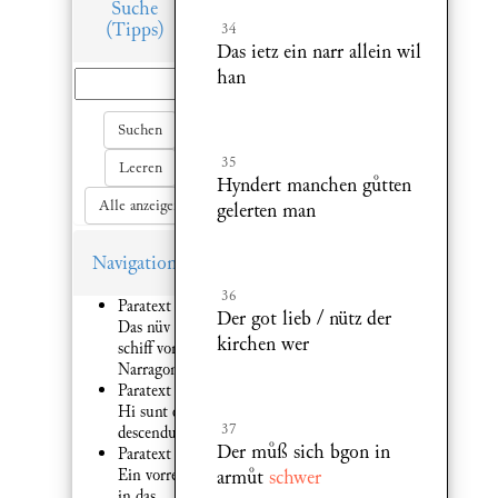
Suche
(Tipps)
34
Das ietz ein narr allein wil
han
Suchen
35
Leeren
Hyndert manchen gtten
Alle anzeigen
gelerten man
Navigation
36
Paratext 1:
Der got lieb / nütz der
Das nüv
kirchen wer
schiff von
Narragonia
Paratext 2:
Hi sunt qui
37
descendunt
Der mß sich bgon in
Paratext 6:
armt
schwer
Ein vorred
in das