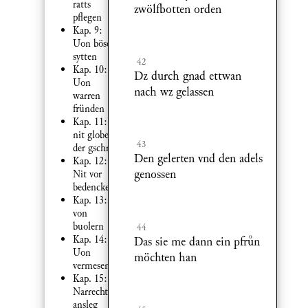
ratts
zwölfbotten orden
pflegen
Kap. 9:
Uon bösen
sytten
42
Kap. 10:
Dz durch gnad ettwan
Uon
nach wz gelassen
warren
fründen
Kap. 11:
nit globen
43
der gschrift
Den gelerten vnd den adels
Kap. 12:
genossen
Nit vor
bedencken
Kap. 13:
von
buolern
44
Kap. 14:
Das sie me dann ein pfrn
Uon
möchten han
vermesenheit
Kap. 15:
Narrecht
ansleg